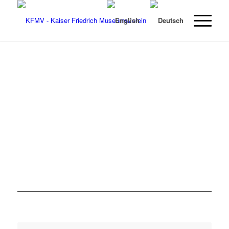
Weiter
1
2
3
4
5
6
7