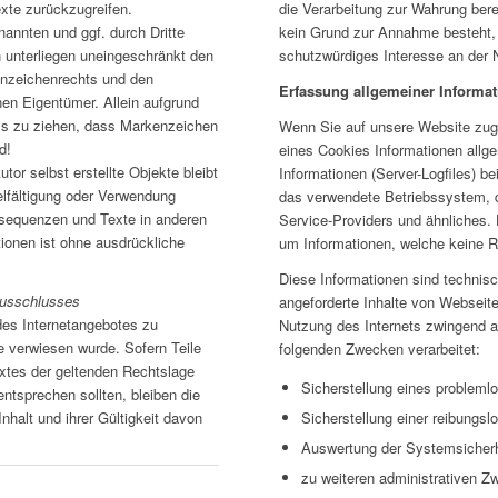
te zurückzugreifen.
die Verarbeitung zur Wahrung berec
nannten und ggf. durch Dritte
kein Grund zur Annahme besteht,
unterliegen uneingeschränkt den
schutzwürdiges Interesse an der 
nnzeichenrechts und den
Erfassung allgemeiner Informa
nen Eigentümer. Allein aufgrund
uss zu ziehen, dass Markenzeichen
Wenn Sie auf unsere Website zugr
d!
eines Cookies Informationen allge
tor selbst erstellte Objekte bleibt
Informationen (Server-Logfiles) b
ielfältigung oder Verwendung
das verwendete Betriebssystem, 
sequenzen und Texte in anderen
Service-Providers und ähnliches. 
tionen ist ohne ausdrückliche
um Informationen, welche keine R
Diese Informationen sind technis
ausschlusses
angeforderte Inhalte von Webseiten
des Internetangebotes zu
Nutzung des Internets zwingend 
e verwiesen wurde. Sofern Teile
folgenden Zwecken verarbeitet:
xtes der geltenden Rechtslage
Sicherstellung eines probleml
entsprechen sollten, bleiben die
nhalt und ihrer Gültigkeit davon
Sicherstellung einer reibungs
Auswertung der Systemsicherhe
zu weiteren administrativen Z