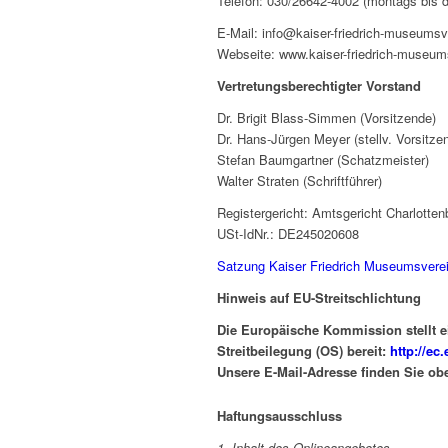
Telefon: 030/26642-4002 (montags bis 
E-Mail:
info@kaiser-friedrich-museumsv
Webseite: www.kaiser-friedrich-museum
Vertretungsberechtigter Vorstand
Dr. Brigit Blass-Simmen (Vorsitzende)
Dr. Hans-Jürgen Meyer (stellv. Vorsitze
Stefan Baumgartner (Schatzmeister)
Walter Straten (Schriftführer)
Registergericht: Amtsgericht Charlott
USt-IdNr.: DE245020608
Satzung Kaiser Friedrich Museumsvere
Hinweis auf EU-Streitschlichtung
Die Europäische Kommission stellt ei
Streitbeilegung (OS) bereit:
http://e
Unsere E-Mail-Adresse finden Sie o
Haftungsausschluss
1. Inhalt des Onlineangebotes