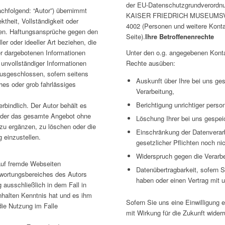
der EU-Datenschutzgrundverordnu
chfolgend: “Autor”) übernimmt
KAISER FRIEDRICH MUSEUMSVER
ektheit, Vollständigkeit oder
4002 (Personen und weitere Kont
onen. Haftungsansprüche gegen den
Seite).
Ihre Betroffenenrechte
er oder ideeller Art beziehen, die
r dargebotenen Informationen
Unter den o.g. angegebenen Konta
 unvollständiger Informationen
Rechte ausüben:
ausgeschlossen, sofern seitens
Auskunft über Ihre bei uns ge
hes oder grob fahrlässiges
Verarbeitung,
Berichtigung unrichtiger pers
rbindlich. Der Autor behält es
n oder das gesamte Angebot ohne
Löschung Ihrer bei uns gespei
zu ergänzen, zu löschen oder die
Einschränkung der Datenverarb
g einzustellen.
gesetzlicher Pflichten noch ni
Widerspruch gegen die Verarbe
 auf fremde Webseiten
Datenübertragbarkeit, sofern Si
ntwortungsbereiches des Autors
haben oder einen Vertrag mit
 ausschließlich in dem Fall in
Inhalten Kenntnis hat und es ihm
Sofern Sie uns eine Einwilligung e
ie Nutzung im Falle
mit Wirkung für die Zukunft widerr