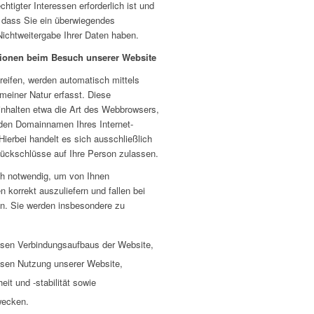
htigter Interessen erforderlich ist und
 dass Sie ein überwiegendes
Nichtweitergabe Ihrer Daten haben.
tionen beim Besuch unserer Website
eifen, werden automatisch mittels
meiner Natur erfasst. Diese
einhalten etwa die Art des Webbrowsers,
den Domainnamen Ihres Internet-
Hierbei handelt es sich ausschließlich
ückschlüsse auf Ihre Person zulassen.
ch notwendig, um von Ihnen
 korrekt auszuliefern und fallen bei
an. Sie werden insbesondere zu
osen Verbindungsaufbaus der Website,
losen Nutzung unserer Website,
it und -stabilität sowie
wecken.