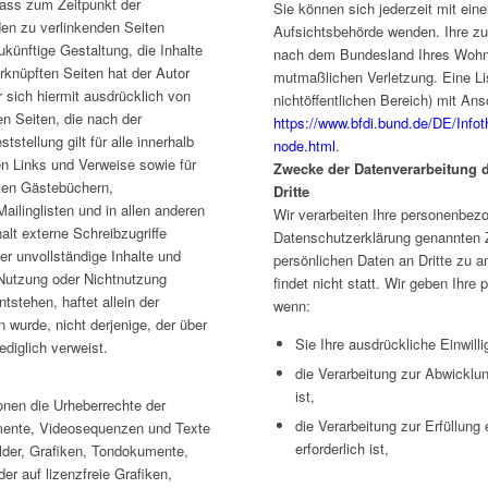
 dass zum Zeitpunkt der
Sie können sich jederzeit mit ein
 den zu verlinkenden Seiten
Aufsichtsbehörde wenden. Ihre zu
ukünftige Gestaltung, die Inhalte
nach dem Bundesland Ihres Wohnsi
erknüpften Seiten hat der Autor
mutmaßlichen Verletzung. Eine Li
er sich hiermit ausdrücklich von
nichtöffentlichen Bereich) mit Ansc
ten Seiten, die nach der
https://www.bfdi.bund.de/DE/Infot
stellung gilt für alle innerhalb
node.html
.
n Links und Verweise sowie für
Zwecke der Datenverarbeitung d
eten Gästebüchern,
Dritte
ailinglisten und in allen anderen
Wir verarbeiten Ihre personenbez
lt externe Schreibzugriffe
Datenschutzerklärung genannten Z
der unvollständige Inhalte und
persönlichen Daten an Dritte zu 
 Nutzung oder Nichtnutzung
findet nicht statt. Wir geben Ihre 
tstehen, haftet allein der
wenn:
 wurde, nicht derjenige, der über
Sie Ihre ausdrückliche Einwilli
ediglich verweist.
die Verarbeitung zur Abwicklun
ist,
ionen die Urheberrechte der
die Verarbeitung zur Erfüllung 
mente, Videosequenzen und Texte
erforderlich ist,
ilder, Grafiken, Tondokumente,
r auf lizenzfreie Grafiken,