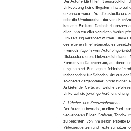
Der Autor erklärt hiermit ausdrücklich,
Linksetzung keine illegalen Inhalte auf
erkennbar waren. Auf die aktuelle und z
oder die Urheberschaft der verlinkten/v
keinerlei Einfluss. Deshalb distanziert 
allen Inhalten aller verlinkten /verknüpf
Linksetzung verändert wurden. Diese Fest
des eigenen Internetangebotes gesetzte
Fremdeinträge in vom Autor eingericht
Diskussionsforen, Linkverzeichnissen, M
Formen von Datenbanken, auf deren Inha
möglich sind. Für illegale, fehlerhafte o
insbesondere für Schäden, die aus der
solcherart dargebotener Informationen en
Anbieter der Seite, auf welche verwiesen
Links auf die jeweilige Veröffentlichung l
3. Urheber- und Kennzeichenrecht
Der Autor ist bestrebt, in allen Publikat
verwendeten Bilder, Grafiken, Tondoku
zu beachten, von ihm selbst erstellte B
Videosequenzen und Texte zu nutzen ode