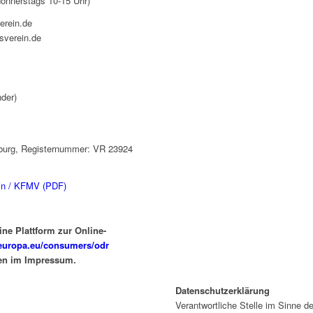
donnerstags 10-15 Uhr)
erein.de
sverein.de
nder)
enburg, Registernummer: VR 23924
in / KFMV (PDF)
ne Plattform zur Online-
c.europa.eu/consumers/odr
ben im Impressum.
Datenschutzerklärung
Verantwortliche Stelle im Sinne 