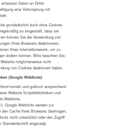
 erfassten Daten an Dritte
illigung eine Verknüpfung mit
ellt.
ite grundsätzlich auch ohne Cookies
regelmäßig so eingestellt, dass sie
inen können Sie die Verwendung von
llungen Ihres Browsers deaktivieren.
tionen Ihres Internetbrowsers, um zu
ngen ändern können. Bitte beachten Sie,
 Website möglicherweise nicht
endung von Cookies deaktiviert haben.
eken (Google Webfonts)
ifend korrekt und grafisch ansprechend
ieser Website Scriptbibliotheken und
gle Webfonts
/
). Google Webfonts werden zur
 den Cache Ihres Browsers übertragen.
onts nicht unterstützt oder den Zugriff
er Standardschrift angezeigt.