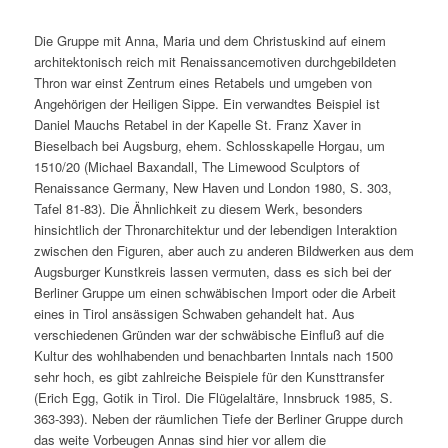
Die Gruppe mit Anna, Maria und dem Christuskind auf einem
architektonisch reich mit Renaissancemotiven durchgebildeten
Thron war einst Zentrum eines Retabels und umgeben von
Angehörigen der Heiligen Sippe. Ein verwandtes Beispiel ist
Daniel Mauchs Retabel in der Kapelle St. Franz Xaver in
Bieselbach bei Augsburg, ehem. Schlosskapelle Horgau, um
1510/20 (Michael Baxandall, The Limewood Sculptors of
Renaissance Germany, New Haven und London 1980, S. 303,
Tafel 81-83). Die Ähnlichkeit zu diesem Werk, besonders
hinsichtlich der Thronarchitektur und der lebendigen Interaktion
zwischen den Figuren, aber auch zu anderen Bildwerken aus dem
Augsburger Kunstkreis lassen vermuten, dass es sich bei der
Berliner Gruppe um einen schwäbischen Import oder die Arbeit
eines in Tirol ansässigen Schwaben gehandelt hat. Aus
verschiedenen Gründen war der schwäbische Einfluß auf die
Kultur des wohlhabenden und benachbarten Inntals nach 1500
sehr hoch, es gibt zahlreiche Beispiele für den Kunsttransfer
(Erich Egg, Gotik in Tirol. Die Flügelaltäre, Innsbruck 1985, S.
363-393). Neben der räumlichen Tiefe der Berliner Gruppe durch
das weite Vorbeugen Annas sind hier vor allem die