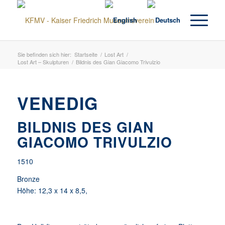
Sie befinden sich hier:
Startseite
/
Lost Art
/
Lost Art – Skulpturen
/
Bildnis des Gian Giacomo Trivulzio
VENEDIG
BILDNIS DES GIAN
GIACOMO TRIVULZIO
1510
Bronze
Höhe: 12,3 x 14 x 8,5,