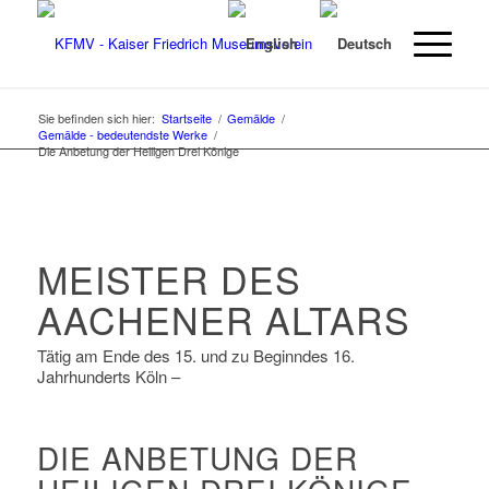
Sie befinden sich hier:
Startseite
/
Gemälde
/
Gemälde - bedeutendste Werke
/
Die Anbetung der Heiligen Drei Könige
MEISTER DES
AACHENER ALTARS
Tätig am Ende des 15. und zu Beginndes 16.
Jahrhunderts Köln –
DIE ANBETUNG DER