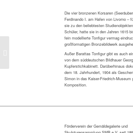
Die vier bronzenen Korsaren (Seeräub
Ferdinando I. am Hafen von Livorno – fü
sie zu den beliebtesten Studienobjekte
Schüler, hatte sie in den Jahren 1615 b
fein modellierte Tonfigur vermag eindru
großformatigen Bronzebildwerk ausgehe
Maria mit dem Kind
Außer Barattas Tonfigur gibt es auch ei
von dem süddeutschen Bildhauer Georg 
Kupferstichkabinett. Darüberhinaus do
dem 18. Jahrhundert, 1904 als Gesche
Simon in das Kaiser-Friedrich-Museum ge
Komposition.
Förderverein der Gemäldegalerie und
Skulpturensammlung SMB e.V. seit 18