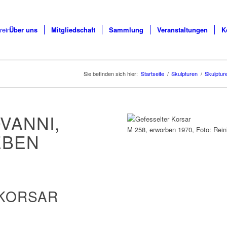
Über uns
Mitgliedschaft
Sammlung
Veranstaltungen
K
Sie befinden sich hier:
Startseite
/
Skulpturen
/
Skulptur
VANNI,
M 258, erworben 1970, Foto: Rei
EBEN
KORSAR