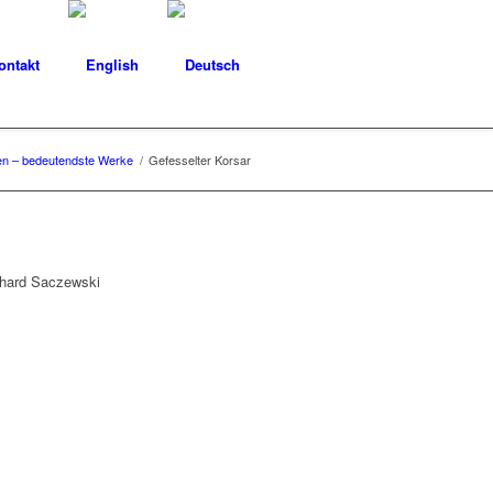
ontakt
en – bedeutendste Werke
/
Gefesselter Korsar
nhard Saczewski