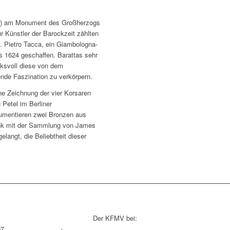
er) am Monument des Großherzogs
r Künstler der Barockzeit zählten
n. Pietro Tacca, ein Giambologna-
is 1624 geschaffen. Barattas sehr
cksvoll diese von dem
nde Faszination zu verkörpern.
ne Zeichnung der vier Korsaren
Petel im Berliner
kumentieren zwei Bronzen aus
nk mit der Sammlung von James
langt, die Beliebtheit dieser
Der KFMV bei:
97