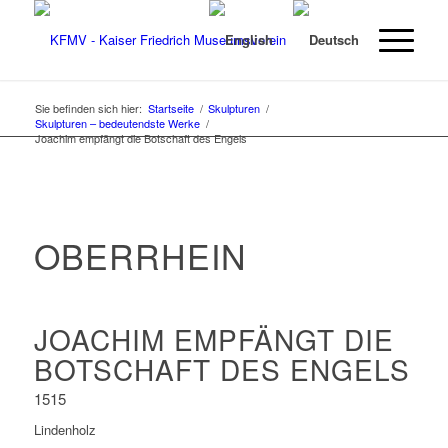
Sie befinden sich hier:
Startseite
/
Skulpturen
/
Skulpturen – bedeutendste Werke
/
Joachim empfängt die Botschaft des Engels
OBERRHEIN
JOACHIM EMPFÄNGT DIE
BOTSCHAFT DES ENGELS
1515
Lindenholz