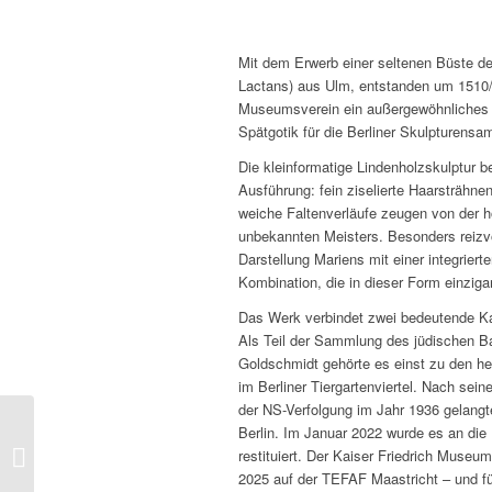
Mit dem Erwerb einer seltenen Büste der
Lactans) aus Ulm, entstanden um 1510/2
Museumsverein ein außergewöhnliches
Spätgotik für die Berliner Skulpturensa
Die kleinformatige Lindenholzskulptur be
Ausführung: fein ziselierte Haarsträhnen
weiche Faltenverläufe zeugen von der 
unbekannten Meisters. Besonders reizvol
Darstellung Mariens mit einer integrierte
Kombination, die in dieser Form einzigart
Das Werk verbindet zwei bedeutende Kap
Als Teil der Sammlung des jüdischen 
Goldschmidt gehörte es einst zu den 
im Berliner Tiergartenviertel. Nach sei
der NS-Verfolgung im Jahr 1936 gelangt
Berlin. Im Januar 2022 wurde es an di
restituiert. Der Kaiser Friedrich Museu
Sarah führt Abraham
2025 auf der TEFAF Maastricht – und füh