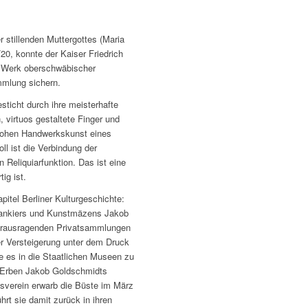
 stillenden Muttergottes (Maria
0, konnte der Kaiser Friedrich
 Werk oberschwäbischer
mmlung sichern.
sticht durch ihre meisterhafte
, virtuos gestaltete Finger und
hohen Handwerkskunst eines
l ist die Verbindung der
n Reliquiarfunktion. Das ist eine
ig ist.
itel Berliner Kulturgeschichte:
Bankiers und Kunstmäzens Jakob
herausragenden Privatsammlungen
ner Versteigerung unter dem Druck
e es in die Staatlichen Museen zu
e Erben Jakob Goldschmidts
msverein erwarb die Büste im März
rt sie damit zurück in ihren